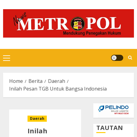
Skip
to
content
Primary
Menu
Home
Berita
Daerah
Inilah Pesan TGB Untuk Bangsa Indonesia
Daerah
TAUTAN
Inilah