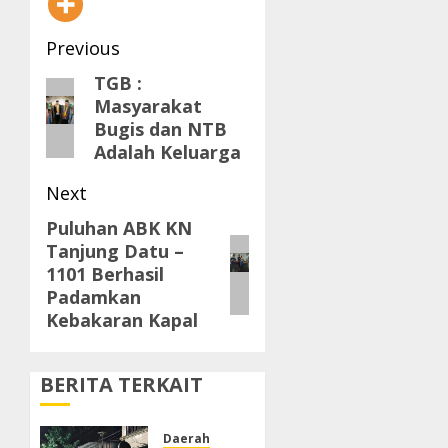
Post
Previous
navigation
TGB :
Previous
Masyarakat
post:
Bugis dan NTB
Adalah Keluarga
Next
Puluhan ABK KN
Next
Tanjung Datu –
post:
1101 Berhasil
Padamkan
Kebakaran Kapal
BERITA TERKAIT
Daerah