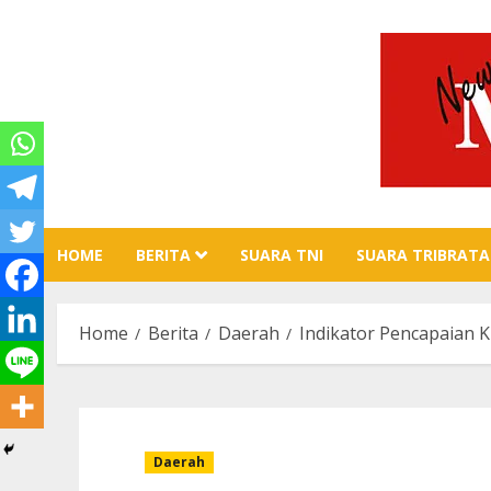
Skip
to
content
HOME
BERITA
SUARA TNI
SUARA TRIBRATA
Home
Berita
Daerah
Indikator Pencapaian K
Daerah