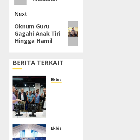
Next
Next
Oknum Guru
Gagahi Anak Tiri
post:
Hingga Hamil
BERITA TERKAIT
Ekbis
Terima
Kunjungan
Delegasi
Madagaskar,
IPC TPK
Dorong
Modernisasi
Ekbis
Layanan
Pelindo