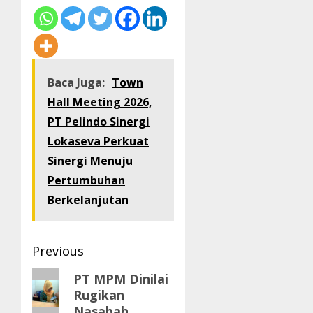
Baca Juga:
Town
Hall Meeting 2026,
PT Pelindo Sinergi
Lokaseva Perkuat
Sinergi Menuju
Pertumbuhan
Berkelanjutan
Post
Previous
navigation
Previous
PT MPM Dinilai
Rugikan
post:
Nasabah