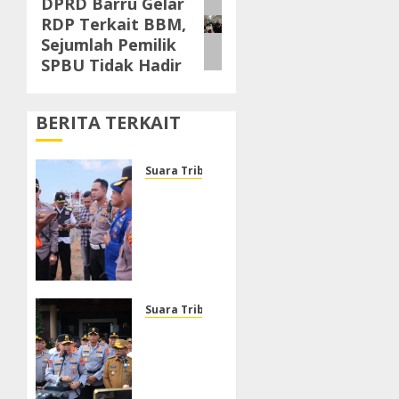
DPRD Barru Gelar
Next
RDP Terkait BBM,
post:
Sejumlah Pemilik
SPBU Tidak Hadir
BERITA TERKAIT
Suara Tribrata
Polresta
Sumenep
Buka
Posko
Darurat,
Respon
Cepat
Suara Tribrata
Penanganan
Polda
Korban
Banten
Kebakaran
Gelar
KM
Apel