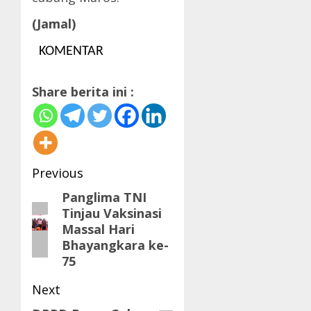
(Jamal)
KOMENTAR
Share berita ini :
Post
Previous
navigation
Panglima TNI
Previous
Tinjau Vaksinasi
post:
Massal Hari
Bhayangkara ke-
75
Next