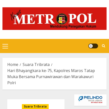
Skip
to
content
Primary
Menu
Home
Suara Tribrata
Hari Bhayangkara ke-75, Kapolres Maros Tatap
Muka Bersama Purnawirawan dan Warakawuri
Polri
Suara Tribrata