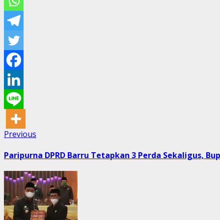
Post
Previous
Previous
post:
navigation
Paripurna DPRD Barru Tetapkan 3 Perda Sekaligus, Bup