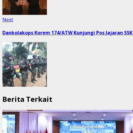
Next
Next
post:
Dankolakops Korem 174/ATW Kunjungi Pos Jajaran SSK
Berita Terkait