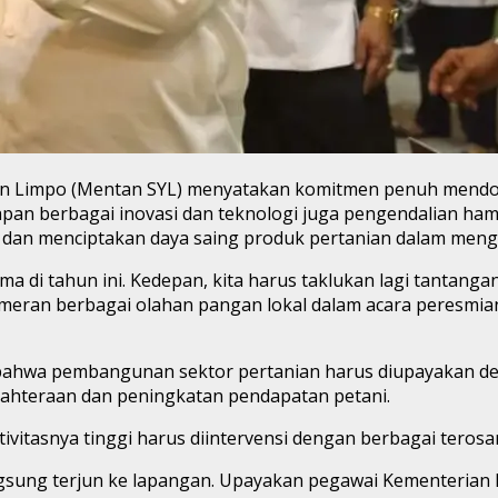
sin Limpo (Mentan SYL) menyatakan komitmen penuh mendor
an berbagai inovasi dan teknologi juga pengendalian ha
dan menciptakan daya saing produk pertanian dalam meng
a di tahun ini. Kedepan, kita harus taklukan lagi tantanga
 pameran berbagai olahan pangan lokal dalam acara peresm
o bahwa pembangunan sektor pertanian harus diupayakan 
ejahteraan dan peningkatan pendapatan petani.
ivitasnya tinggi harus diintervensi dengan berbagai terosa
ngsung terjun ke lapangan. Upayakan pegawai Kementerian 