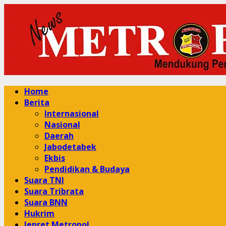
Skip
to
content
Primary
Home
Menu
Berita
Internasional
Nasional
Daerah
Jabodetabek
Ekbis
Pendidikan & Budaya
Suara TNI
Suara Tribrata
Suara BNN
Hukrim
Jepret Metropol