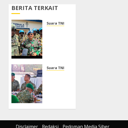
BERITA TERKAIT
Suara TNI
Dukung
Perlindungan
Warga
Sipil,
DFC
MINUSCA
Mayjen
Suara TNI
TNI M
Wakil
Asmi
Panglima
Tinjau
TNI
Kondisi
Tinjau
Operasional
Yon TP
di Jawa
JULI 31,
Barat,
2026
Pastikan
0
Kesiapsiagaan
Disclaimer
Redaksi
Pedoman Media Siber