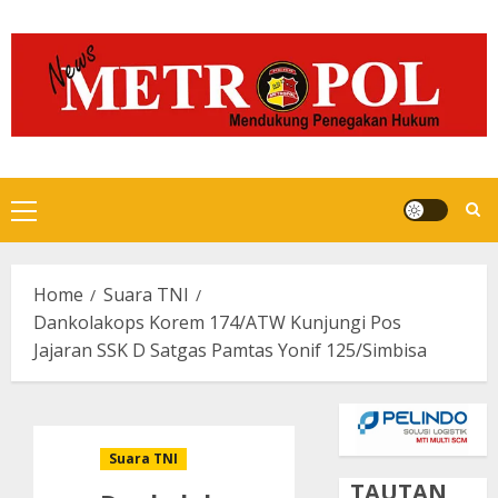
Skip
to
content
Primary
Menu
Home
Suara TNI
Dankolakops Korem 174/ATW Kunjungi Pos
Jajaran SSK D Satgas Pamtas Yonif 125/Simbisa
Suara TNI
TAUTAN