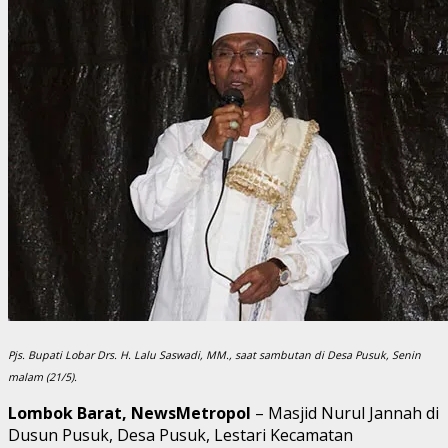
Pjs. Bupati Lobar Drs. H. Lalu Saswadi, MM., saat sambutan di Desa Pusuk, Senin
malam (21/5).
Lombok Barat, NewsMetropol
– Masjid Nurul Jannah di
Dusun Pusuk, Desa Pusuk, Lestari Kecamatan