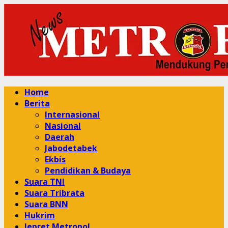
Skip
to
content
Primary
Home
Menu
Berita
Internasional
Nasional
Daerah
Jabodetabek
Ekbis
Pendidikan & Budaya
Suara TNI
Suara Tribrata
Suara BNN
Hukrim
Jepret Metropol