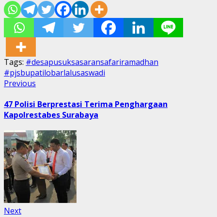
Tags:
#desapusuksasaransafariramadhan
#pjsbupatilobarlalusaswadi
Post
Previous
Previous
post:
navigation
47 Polisi Berprestasi Terima Penghargaan
Kapolrestabes Surabaya
Next
Next