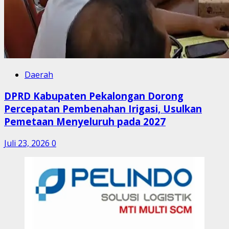
Daerah
DPRD Kabupaten Pekalongan Dorong
Percepatan Pembenahan Irigasi, Usulkan
Pemetaan Menyeluruh pada 2027
Juli 23, 2026
0