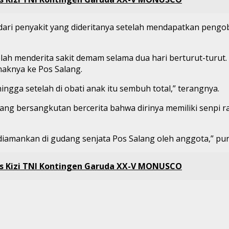
ri penyakit yang dideritanya setelah mendapatkan pengoba
h menderita sakit demam selama dua hari berturut-turut. 
aknya ke Pos Salang.
gga setelah di obati anak itu sembuh total,” terangnya.
g bersangkutan bercerita bahwa dirinya memiliki senpi r
elah diamankan di gudang senjata Pos Salang oleh anggota,” 
s Kizi TNI Kontingen Garuda XX-V MONUSCO