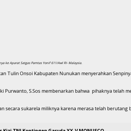
 ke Aparat Satgas Pamtas Yonif 611/Awl RI- Malaysia.
an Tulin Onsoi Kabupaten Nunukan menyerahkan Senpinya k
gki Purwanto, S.Sos membenarkan bahwa pihaknya telah men
an secara sukarela miliknya karena merasa telah berutang
s Kizi TNI Kontingen Garuda XX-V MONUSCO