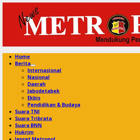
Skip
to
content
Primary
Home
Menu
Berita
Internasional
Nasional
Daerah
Jabodetabek
Ekbis
Pendidikan & Budaya
Suara TNI
Suara Tribrata
Suara BNN
Hukrim
Jepret Metropol