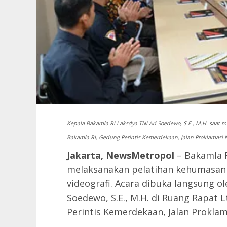
Kepala Bakamla RI Laksdya TNI Ari Soedewo, S.E., M.H. saat
Bakamla RI, Gedung Perintis Kemerdekaan, Jalan Proklamasi No.
Jakarta, NewsMetropol
– Bakamla 
melaksanakan pelatihan kehumasan di
videografi. Acara dibuka langsung o
Soedewo, S.E., M.H. di Ruang Rapat 
Perintis Kemerdekaan, Jalan Proklama