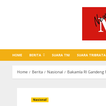
Skip
to
content
HOME
BERITA
SUARA TNI
SUARA TRIBRATA
Home
Berita
Nasional
Bakamla RI Gandeng 
Nasional