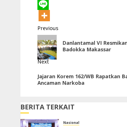
Post
Previous
navigation
Previous
Danlantamal VI Resmikan
post:
Badokka Makassar
Next
Next
Jajaran Korem 162/WB Rapatkan B
post:
Ancaman Narkoba
BERITA TERKAIT
Nasional