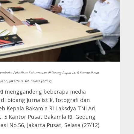
 membuka Pelatihan Kehumasan di Ruang Rapat Lt. 5 Kantor Pusat
56, Jakarta Pusat, Selasa (27/12).
RI menggandeng beberapa media
 bidang jurnalistik, fotografi dan
leh Kepala Bakamla RI Laksdya TNI Ari
Lt. 5 Kantor Pusat Bakamla RI, Gedung
si No.56, Jakarta Pusat, Selasa (27/12).