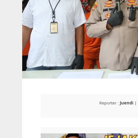
Reporter :
Juendi
| 