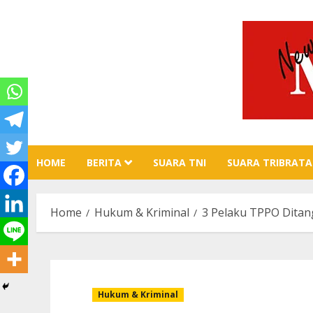
Skip
to
content
HOME
BERITA
SUARA TNI
SUARA TRIBRATA
Home
Hukum & Kriminal
3 Pelaku TPPO Ditang
Hukum & Kriminal