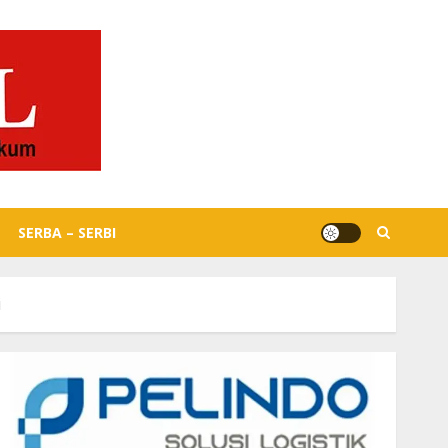
SERBA – SERBI
i