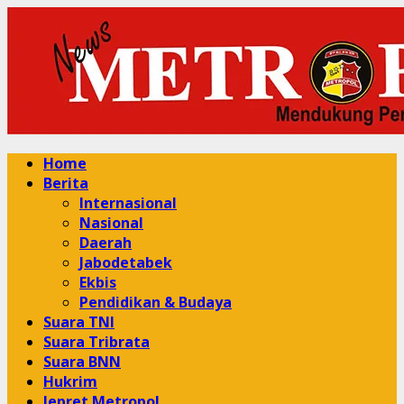
Skip
to
content
Primary
Home
Menu
Berita
Internasional
Nasional
Daerah
Jabodetabek
Ekbis
Pendidikan & Budaya
Suara TNI
Suara Tribrata
Suara BNN
Hukrim
Jepret Metropol