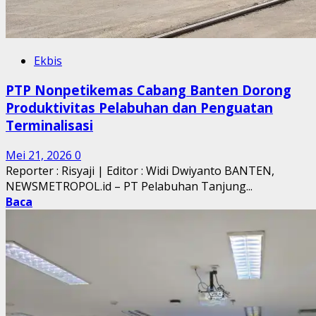
Ekbis
PTP Nonpetikemas Cabang Banten Dorong
Produktivitas Pelabuhan dan Penguatan
Terminalisasi
Mei 21, 2026
0
Reporter : Risyaji | Editor : Widi Dwiyanto BANTEN,
NEWSMETROPOL.id – PT Pelabuhan Tanjung...
Baca