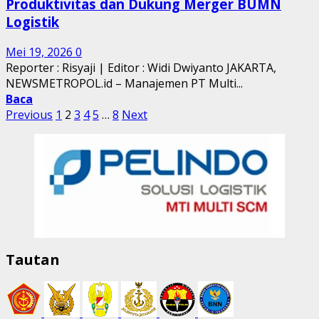
Produktivitas dan Dukung Merger BUMN
Logistik
Mei 19, 2026
0
Reporter : Risyaji | Editor : Widi Dwiyanto JAKARTA,
NEWSMETROPOL.id – Manajemen PT Multi...
Baca
Paginasi
Previous
1
2
3
4
5
…
8
Next
pos
Tautan