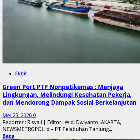
Ekbis
Green Port PTP Nonpetikemas : Menjaga
Lingkungan, Melindungi Kesehatan Pekerja,
dan Mendorong Dampak Sosial Berkelanjutan
Mei 25, 2026
0
Reporter : Risyaji | Editor : Widi Dwiyanto JAKARTA,
NEWSMETROPOL.id – PT Pelabuhan Tanjung...
Baca