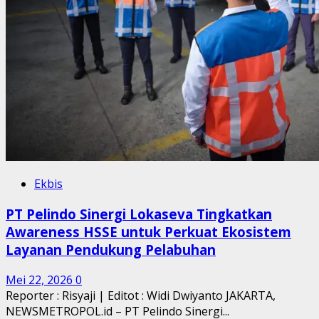
Ekbis
PT Pelindo Sinergi Lokaseva Tingkatkan
Awareness HSSE untuk Perkuat Ekosistem
Layanan Pendukung Pelabuhan
Mei 22, 2026
0
Reporter : Risyaji | Editot : Widi Dwiyanto JAKARTA,
NEWSMETROPOL.id – PT Pelindo Sinergi...