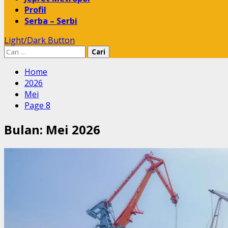
Profil
Serba – Serbi
Light/Dark Button
Cari
untuk:
Home
2026
Mei
Page 8
Bulan:
Mei 2026