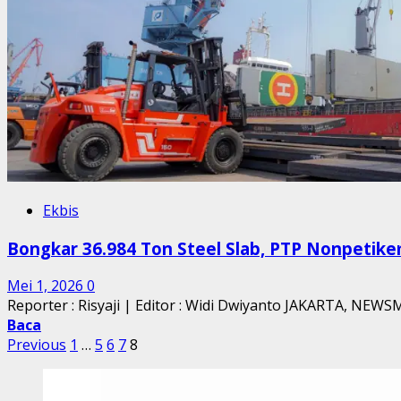
Ekbis
Bongkar 36.984 Ton Steel Slab, PTP Nonpetike
Mei 1, 2026
0
Reporter : Risyaji | Editor : Widi Dwiyanto JAKARTA, NEW
Baca
Paginasi
Previous
1
…
5
6
7
8
pos