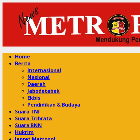
Skip
to
content
Primary
Home
Menu
Berita
Internasional
Nasional
Daerah
Jabodetabek
Ekbis
Pendidikan & Budaya
Suara TNI
Suara Tribrata
Suara BNN
Hukrim
Jepret Metropol