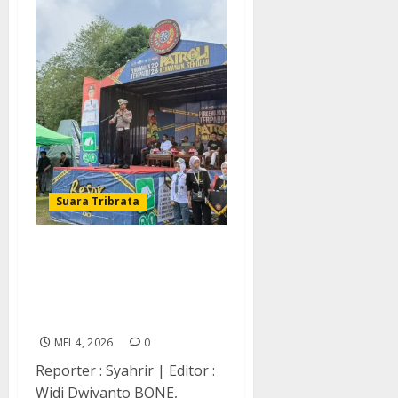
Suara Tribrata
Kasat Lantas Polres Bone
Tutup Pekemahan PKS,
Ada Pesan Khusus Untuk
Pelajar
MEI 4, 2026
0
Reporter : Syahrir | Editor :
Widi Dwiyanto BONE,