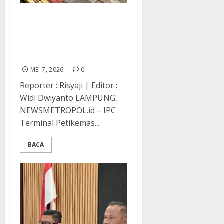
Ribuan Kontainer Kosong
Masuk IPC TPK Panjang
Topang Pergerakan
Ekspor Sumatera
MEI 7, 2026
0
Reporter : Risyaji | Editor :
Widi Dwiyanto LAMPUNG,
NEWSMETROPOL.id – IPC
Terminal Petikemas...
BACA