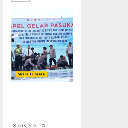
Suara Tribrata
Polda Sultra Siapkan 451
Personel Gabungan
Pengamanan UCLG ASPAC
2026 dan HUT ke-195
Kendari
MEI 5, 2026
0