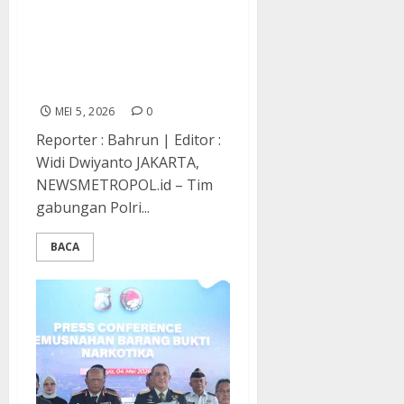
Buronan Interpol Red
Notice Kasus Penipuan
Online Internasional
Berhasil Ditangkap
MEI 5, 2026
0
Reporter : Bahrun | Editor :
Widi Dwiyanto JAKARTA,
NEWSMETROPOL.id – Tim
gabungan Polri...
BACA