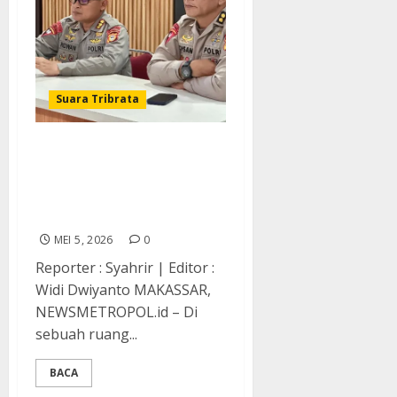
Suara Tribrata
Nobar Presisi Brimob
Sulsel: Menyatukan Visi,
Menguatkan Pengabdian
untuk Negeri
MEI 5, 2026
0
Reporter : Syahrir | Editor :
Widi Dwiyanto MAKASSAR,
NEWSMETROPOL.id – Di
sebuah ruang...
BACA