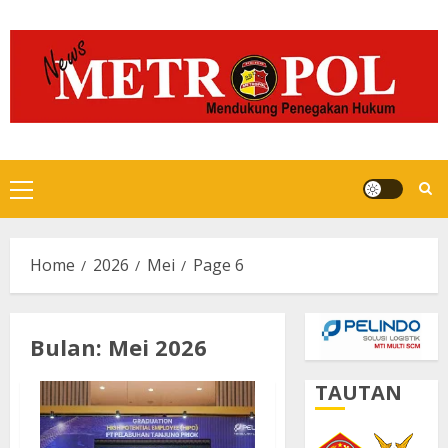
Skip
to
content
Primary
Menu
Home
2026
Mei
Page 6
Bulan:
Mei 2026
TAUTAN