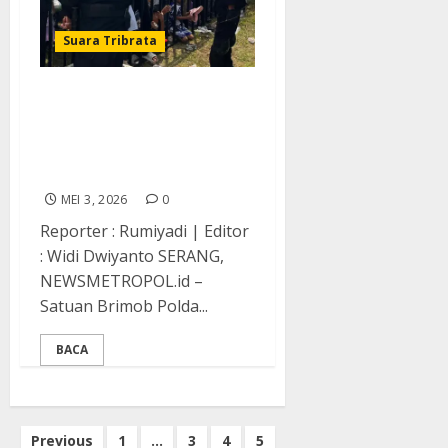
Suara Tribrata
Satbrimob Polda Banten
Lakukan Pam Perayaan
Hari Buruh Internasional
May Day Tahun 2026
MEI 3, 2026
0
Reporter : Rumiyadi | Editor
: Widi Dwiyanto SERANG,
NEWSMETROPOL.id –
Satuan Brimob Polda...
BACA
Paginasi
Previous
1
…
3
4
5