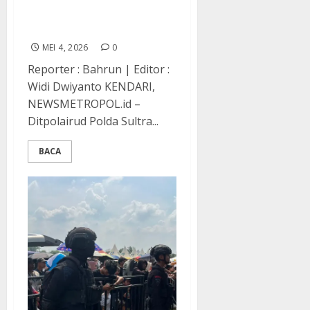
Pelaku Penyelundup Gas
LPG Subsidi 3 Kilogram
MEI 4, 2026
0
Reporter : Bahrun | Editor :
Widi Dwiyanto KENDARI,
NEWSMETROPOL.id –
Ditpolairud Polda Sultra...
BACA