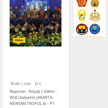
Ekbis
PTP Nonpetikemas
Perkuat SDM Handal
Layanan Pelabuhan
Multipurpose Lewat
Program HiPo Batch II
MEI 7, 2026
0
Reporter : Risyaji | Editor :
Widi Dwiyanto JAKARTA,
NEWSMETROPOL.id – PT