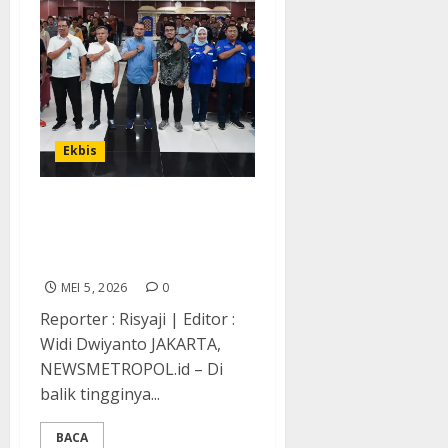
Ekbis
Safety Jadi Prioritas, IPC
TPK Perkuat Budaya Kerja
Aman
MEI 5, 2026
0
Reporter : Risyaji | Editor :
Widi Dwiyanto JAKARTA,
NEWSMETROPOL.id – Di
balik tingginya...
BACA