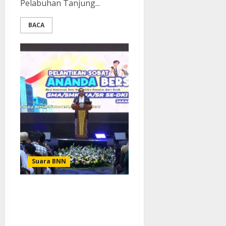
Pelabuhan Tanjung...
BACA
Suara BNN
Cegah Narkoba di
Sekolah, BNN Lantik 3.717
Sobat Ananda Bersinar