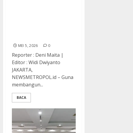
Strategis Melalui
Pertemuan Bilateral,
Panglima TNI Dampingi
Menhan RI Terima
Kunjungan Menhan
Jepang
MEI 5, 2026
0
Reporter : Deni Maita |
Editor : Widi Dwiyanto
JAKARTA,
NEWSMETROPOL.id – Guna
membangun...
BACA