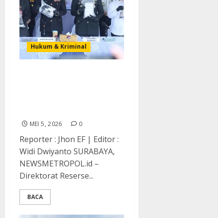
Hukum & Kriminal
Polda Jatim Musnahkan
22,226 Kg Kokain,
Tegaskan Komitmen
Perang Melawan Narkoba
MEI 5, 2026
0
Reporter : Jhon EF | Editor :
Widi Dwiyanto SURABAYA,
NEWSMETROPOL.id –
Direktorat Reserse...
BACA