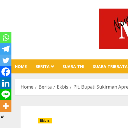
Skip
to
content
HOME
BERITA
SUARA TNI
SUARA TRIBRATA
Home
Berita
Ekbis
Plt. Bupati Sukirman A
Ekbis