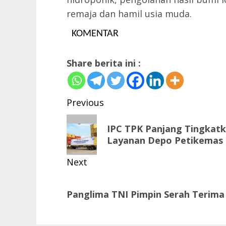
remaja dan hamil usia muda.
KOMENTAR
Share berita ini :
Post
Previous
navigation
Previous
IPC TPK Panjang Tingkatka
post:
Layanan Depo Petikemas
Next
Next
Panglima TNI Pimpin Serah Terima 
post: