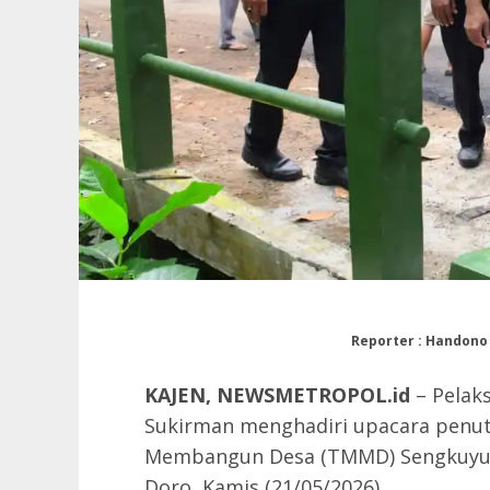
Reporter : Handono 
KAJEN, NEWSMETROPOL.id
– Pelaks
Sukirman menghadiri upacara penu
Membangun Desa (TMMD) Sengkuyung
Doro, Kamis (21/05/2026).