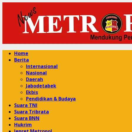
Skip
to
content
Primary
Home
Menu
Berita
Internasional
Nasional
Daerah
Jabodetabek
Ekbis
Pendidikan & Budaya
Suara TNI
Suara Tribrata
Suara BNN
Hukrim
Jepret Metropol