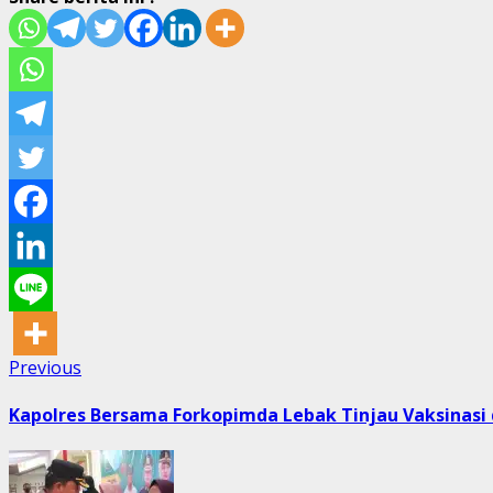
Post
Previous
Previous
post:
navigation
Kapolres Bersama Forkopimda Lebak Tinjau Vaksinasi d