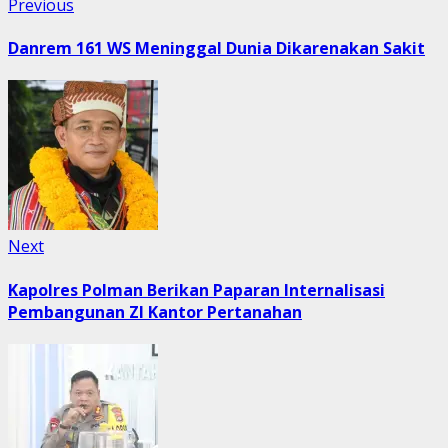
Post
Previous
Previous
post:
navigation
Danrem 161 WS Meninggal Dunia Dikarenakan Sakit
Next
Next
post:
Kapolres Polman Berikan Paparan Internalisasi
Pembangunan ZI Kantor Pertanahan