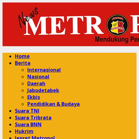
Skip
to
content
Primary
Home
Menu
Berita
Internasional
Nasional
Daerah
Jabodetabek
Ekbis
Pendidikan & Budaya
Suara TNI
Suara Tribrata
Suara BNN
Hukrim
Jepret Metropol