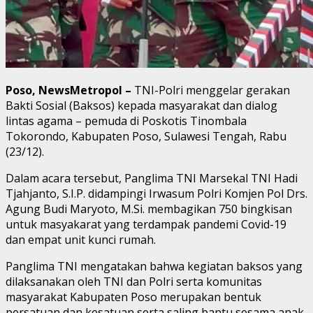
Poso, NewsMetropol –
TNI-Polri menggelar gerakan
Bakti Sosial (Baksos) kepada masyarakat dan dialog
lintas agama – pemuda di Poskotis Tinombala
Tokorondo, Kabupaten Poso, Sulawesi Tengah, Rabu
(23/12).
Dalam acara tersebut, Panglima TNI Marsekal TNI Hadi
Tjahjanto, S.I.P. didampingi Irwasum Polri Komjen Pol Drs.
Agung Budi Maryoto, M.Si. membagikan 750 bingkisan
untuk masyakarat yang terdampak pandemi Covid-19
dan empat unit kunci rumah.
Panglima TNI mengatakan bahwa kegiatan baksos yang
dilaksanakan oleh TNI dan Polri serta komunitas
masyarakat Kabupaten Poso merupakan bentuk
persatuan dan kesatuan serta saling bantu sesama anak