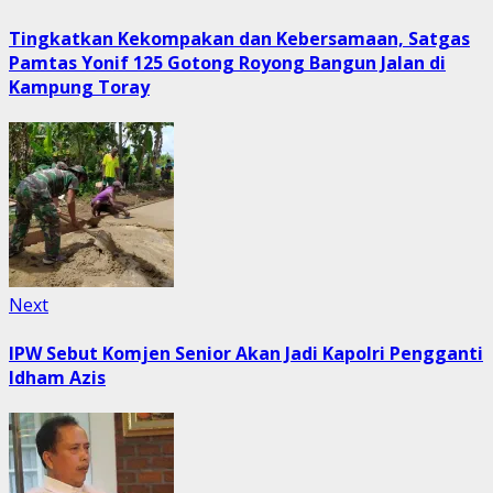
post:
navigation
Tingkatkan Kekompakan dan Kebersamaan, Satgas
Pamtas Yonif 125 Gotong Royong Bangun Jalan di
Kampung Toray
Next
Next
post:
IPW Sebut Komjen Senior Akan Jadi Kapolri Pengganti
Idham Azis