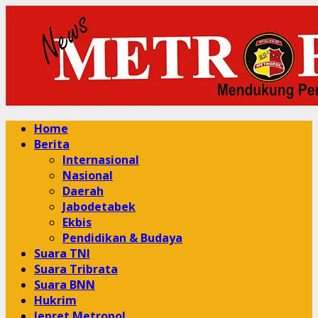
Skip
to
content
Primary
Home
Menu
Berita
Internasional
Nasional
Daerah
Jabodetabek
Ekbis
Pendidikan & Budaya
Suara TNI
Suara Tribrata
Suara BNN
Hukrim
Jepret Metropol