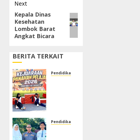
Next
Kepala Dinas
Next
Kesehatan
post:
Lombok Barat
Angkat Bicara
BERITA TERKAIT
Pendidikan & Budaya
SMP
Negeri
30
Jakarta
Raih
Juara
ke-3
Pendidikan & Budaya
Kejuaraan
Dinas
Panahan
Perhubungan