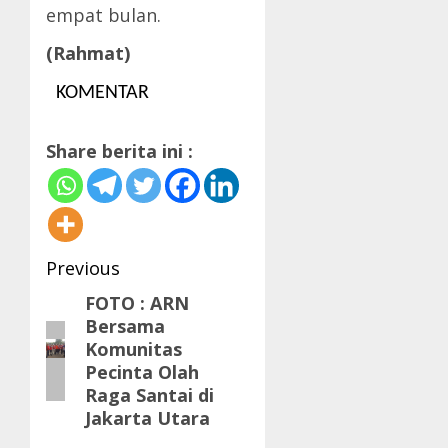
empat bulan.
(Rahmat)
KOMENTAR
Share berita ini :
Post
Previous
navigation
FOTO : ARN
Previous
Bersama
post:
Komunitas
Pecinta Olah
Raga Santai di
Jakarta Utara