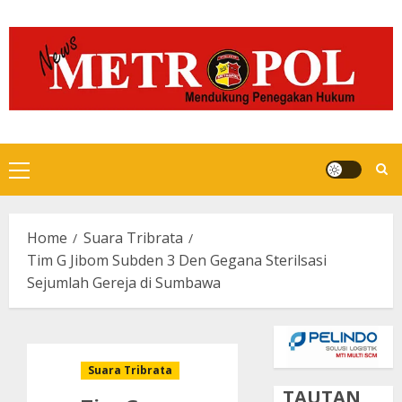
Skip
to
content
Primary
Menu
Home
Suara Tribrata
Tim G Jibom Subden 3 Den Gegana Sterilsasi
Sejumlah Gereja di Sumbawa
Suara Tribrata
TAUTAN