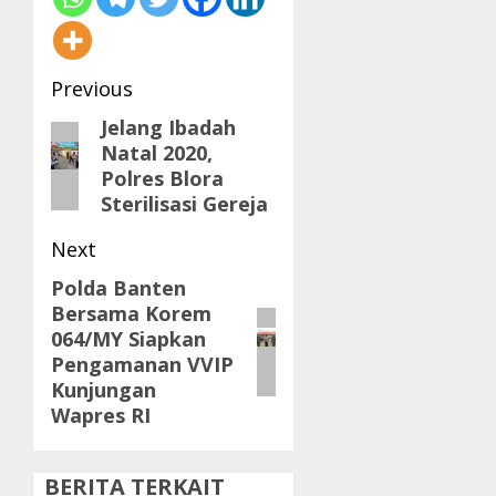
Post
Previous
navigation
Jelang Ibadah
Previous
Natal 2020,
post:
Polres Blora
Sterilisasi Gereja
Next
Polda Banten
Next
Bersama Korem
post:
064/MY Siapkan
Pengamanan VVIP
Kunjungan
Wapres RI
BERITA TERKAIT