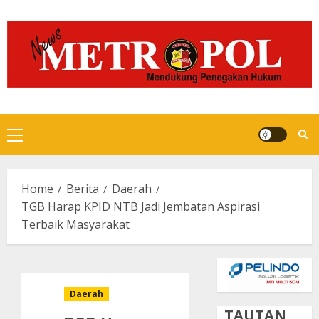
Skip
to
content
Primary
Menu
Home
Berita
Daerah
TGB Harap KPID NTB Jadi Jembatan Aspirasi
Terbaik Masyarakat
Daerah
TAUTAN