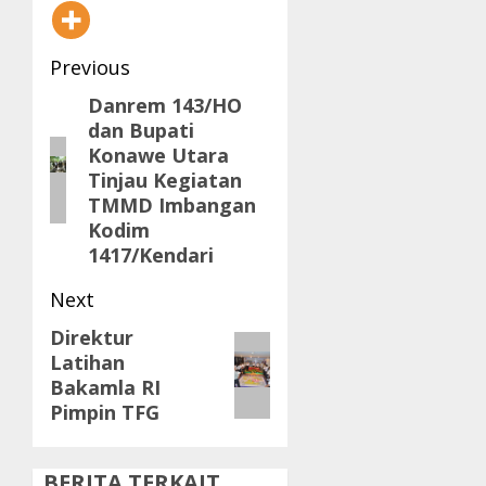
Post
Previous
navigation
Danrem 143/HO
Previous
dan Bupati
post:
Konawe Utara
Tinjau Kegiatan
TMMD Imbangan
Kodim
1417/Kendari
Next
Direktur
Next
Latihan
post:
Bakamla RI
Pimpin TFG
BERITA TERKAIT