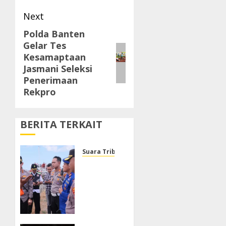
Next
Polda Banten
Next
Gelar Tes
post:
Kesamaptaan
Jasmani Seleksi
Penerimaan
Rekpro
BERITA TERKAIT
Suara Tribrata
Polresta
Sumenep
Buka
Posko
Darurat,
Respon