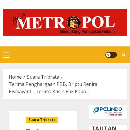
Skip
to
content
Primary
Menu
Home
Suara Tribrata
Terima Penghargaan PBB, Briptu Renita
Rismayanti : Terima Kasih Pak Kapolri
Suara Tribrata
TAUTAN