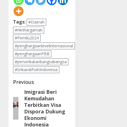
Tags:
#Daerah
#nkrihargamati
#Pemilu2024
#penghargaanlevelinternasional
#penghargaanPBB
#perserikatanbangsabangsa
#SrikandiPolriIndonesia
Post
Previous
navigation
Imigrasi Beri
Previous
Kemudahan
post:
Terbitkan Visa
Dispora Dukung
Ekonomi
Indonesia