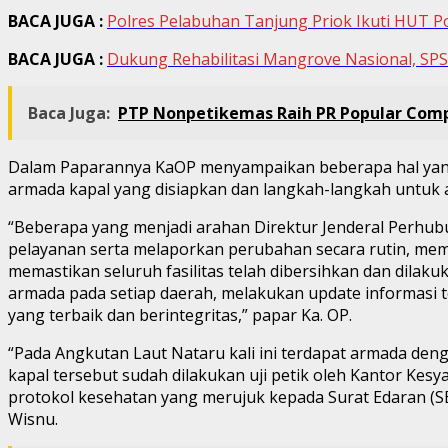
BACA JUGA :
Polres Pelabuhan Tanjung Priok Ikuti HUT 
BACA JUGA :
Dukung Rehabilitasi Mangrove Nasional, SP
Baca Juga:
PTP Nonpetikemas Raih PR Popular Compa
Dalam Paparannya KaOP menyampaikan beberapa hal yang m
armada kapal yang disiapkan dan langkah-langkah untuk a
“Beberapa yang menjadi arahan Direktur Jenderal Perhub
pelayanan serta melaporkan perubahan secara rutin, me
memastikan seluruh fasilitas telah dibersihkan dan dila
armada pada setiap daerah, melakukan update informasi t
yang terbaik dan berintegritas,” papar Ka. OP.
“Pada Angkutan Laut Nataru kali ini terdapat armada denga
kapal tersebut sudah dilakukan uji petik oleh Kantor Ke
protokol kesehatan yang merujuk kepada Surat Edaran (S
Wisnu.