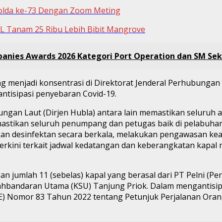
Polda ke-73 Dengan Zoom Meting
SL Tanam 25 Ribu Lebih Bibit Mangrove
nies Awards 2026 Kategori Port Operation dan SM Sekr
enjadi konsentrasi di Direktorat Jenderal Perhubungan L
ntisipasi penyebaran Covid-19.
ungan Laut (Dirjen Hubla) antara lain memastikan seluruh
mastikan seluruh penumpang dan petugas baik di pelabuha
kukan desinfektan secara berkala, melakukan pengawasan k
erkini terkait jadwal kedatangan dan keberangkatan kapal 
n jumlah 11 (sebelas) kapal yang berasal dari PT Pelni (Pe
syahbandaran Utama (KSU) Tanjung Priok. Dalam mengantisi
E) Nomor 83 Tahun 2022 tentang Petunjuk Perjalanan Oran