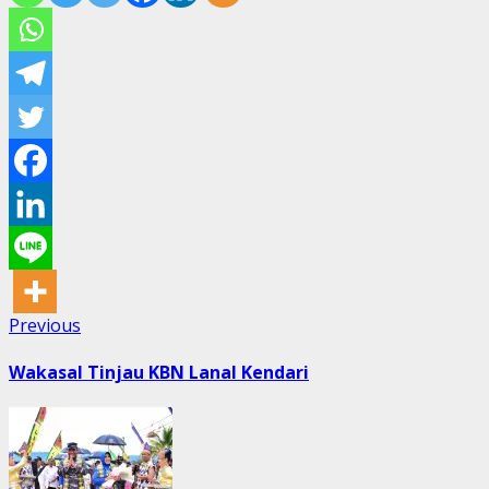
Post
Previous
Previous
post:
navigation
Wakasal Tinjau KBN Lanal Kendari