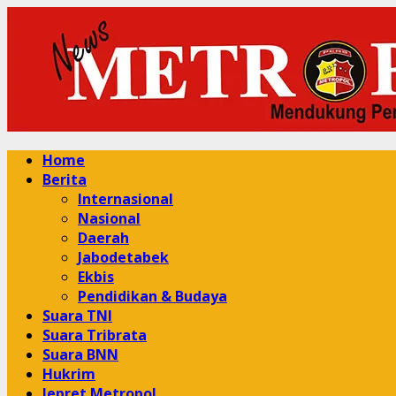
Skip
to
content
Primary
Home
Menu
Berita
Internasional
Nasional
Daerah
Jabodetabek
Ekbis
Pendidikan & Budaya
Suara TNI
Suara Tribrata
Suara BNN
Hukrim
Jepret Metropol