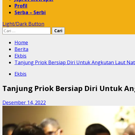
Profil
Serba – Serbi
Light/Dark Button
Cari
untuk:
Home
Berita
Ekbis
Tanjung Priok Bersiap Diri Untuk Angkutan Laut Na
Ekbis
Tanjung Priok Bersiap Diri Untuk A
Desember 14, 2022