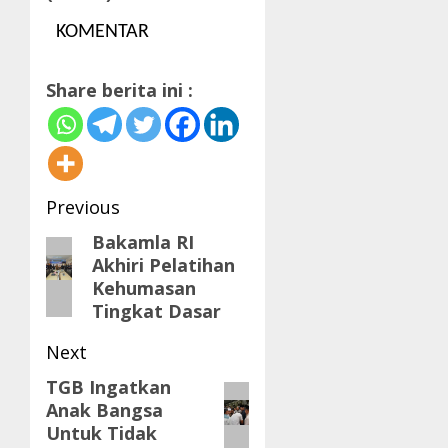
KOMENTAR
Share berita ini :
Post
Previous
navigation
Bakamla RI
Previous
Akhiri Pelatihan
post:
Kehumasan
Tingkat Dasar
Next
TGB Ingatkan
Next
Anak Bangsa
post:
Untuk Tidak