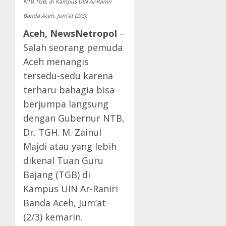
NTB TGB, di Kampus UIN Ar-Raniri
Banda Aceh, Jum’at (2/3).
Aceh, NewsNetropol
–
Salah seorang pemuda
Aceh menangis
tersedu-sedu karena
terharu bahagia bisa
berjumpa langsung
dengan Gubernur NTB,
Dr. TGH. M. Zainul
Majdi atau yang lebih
dikenal Tuan Guru
Bajang (TGB) di
Kampus UIN Ar-Raniri
Banda Aceh, Jum’at
(2/3) kemarin.