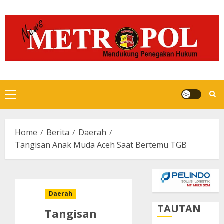
Skip
to
content
Primary
Menu
Home
Berita
Daerah
Tangisan Anak Muda Aceh Saat Bertemu TGB
Daerah
TAUTAN
Tangisan