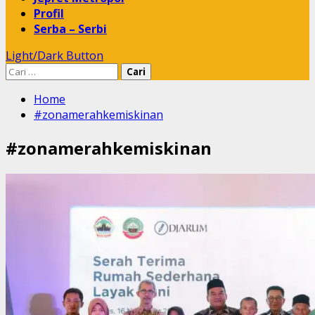
Profil
Serba – Serbi
Light/Dark Button
Cari
untuk:
Home
#zonamerahkemiskinan
#zonamerahkemiskinan