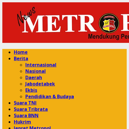
Skip
to
content
Primary
Home
Menu
Berita
Internasional
Nasional
Daerah
Jabodetabek
Ekbis
Pendidikan & Budaya
Suara TNI
Suara Tribrata
Suara BNN
Hukrim
Jepret Metropol