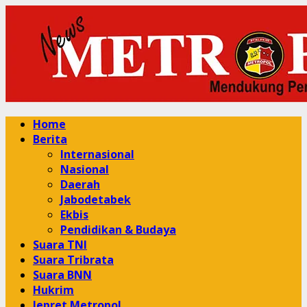
Skip
to
content
Primary
Home
Menu
Berita
Internasional
Nasional
Daerah
Jabodetabek
Ekbis
Pendidikan & Budaya
Suara TNI
Suara Tribrata
Suara BNN
Hukrim
Jepret Metropol