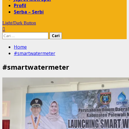
Profil
Serba – Serbi
Light/Dark Button
Cari
untuk:
Home
#smartwatermeter
#smartwatermeter