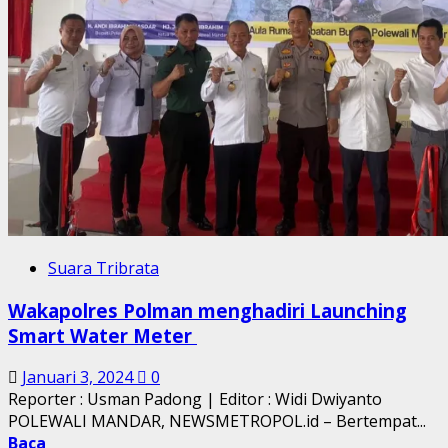
Suara Tribrata
Wakapolres Polman menghadiri Launching
Smart Water Meter
Januari 3, 2024
0
Reporter : Usman Padong | Editor : Widi Dwiyanto
POLEWALI MANDAR, NEWSMETROPOL.id – Bertempat...
Baca