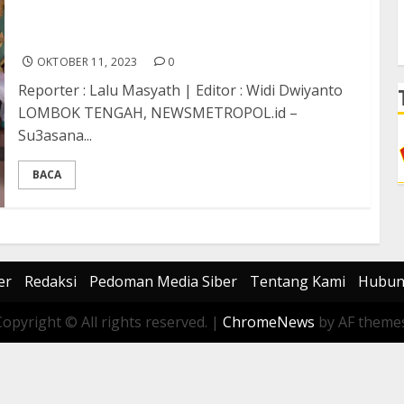
Ini Pesan Kapolda NTB dalam Silaturrahmi dan
Apel Kebangsaan di Lombok Tengah
OKTOBER 11, 2023
0
Reporter : Lalu Masyath | Editor : Widi Dwiyanto
LOMBOK TENGAH, NEWSMETROPOL.id –
Su3asana...
BACA
er
Redaksi
Pedoman Media Siber
Tentang Kami
Hubun
Copyright © All rights reserved.
|
ChromeNews
by AF themes