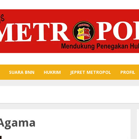
SUARA BNN
HUKRIM
JEPRET METROPOL
PROFIL
 Agama