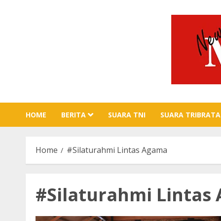
Skip
to
content
HOME
BERITA
SUARA TNI
SUARA TRIBRATA
Home
#Silaturahmi Lintas Agama
#Silaturahmi Lintas