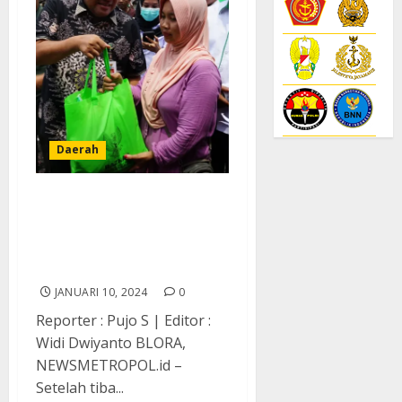
Daerah
Bupati Cek Langsung
Pasar Ngawen yang
Terbakar, Kerugian
Ditaksir Rp 30,6 Miliar
JANUARI 10, 2024
0
Reporter : Pujo S | Editor :
Widi Dwiyanto BLORA,
NEWSMETROPOL.id –
Setelah tiba...