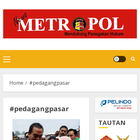
Skip
to
content
Primary
Menu
Home
#pedagangpasar
#pedagangpasar
TAUTAN