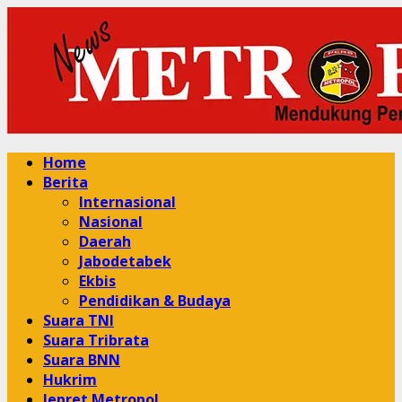
Skip
to
content
Primary
Home
Menu
Berita
Internasional
Nasional
Daerah
Jabodetabek
Ekbis
Pendidikan & Budaya
Suara TNI
Suara Tribrata
Suara BNN
Hukrim
Jepret Metropol