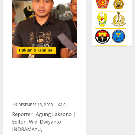
Hukum & Kriminal
Satreskrim Polres
Indramayu Tangkap
Pelaku Pemerkosaan di
Bawah Umur dalam Waktu
Kurang 12 Jam
DESEMBER 13, 2023
0
Reporter : Agung Laksono |
Editor : Widi Dwiyanto
INDRAMAYU,