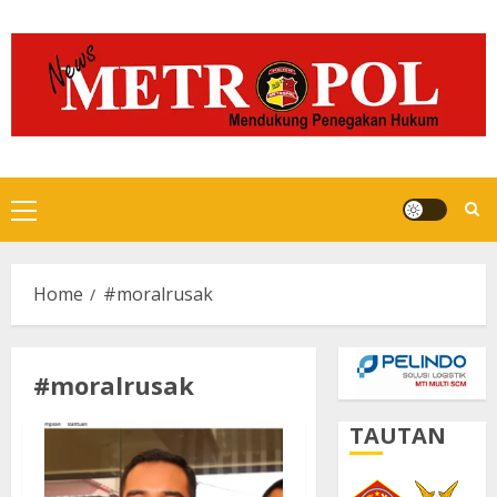
Skip
to
content
Primary
Menu
Home
#moralrusak
#moralrusak
TAUTAN