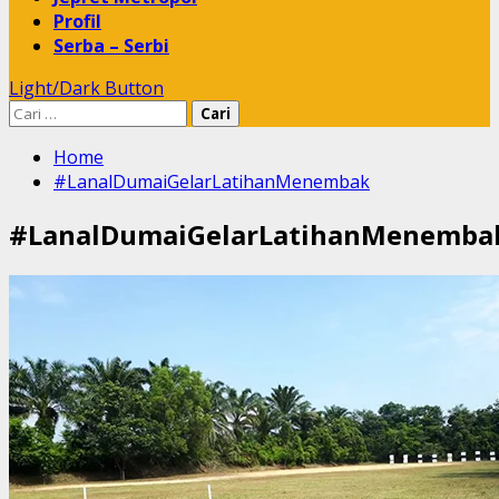
Profil
Serba – Serbi
Light/Dark Button
Cari
untuk:
Home
#LanalDumaiGelarLatihanMenembak
#LanalDumaiGelarLatihanMenemba