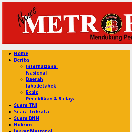
Skip
to
content
Primary
Home
Menu
Berita
Internasional
Nasional
Daerah
Jabodetabek
Ekbis
Pendidikan & Budaya
Suara TNI
Suara Tribrata
Suara BNN
Hukrim
Jepret Metropol