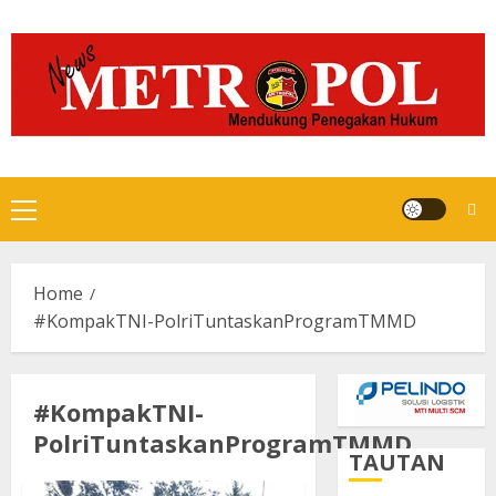
Skip
to
content
Primary
Menu
Home
#KompakTNI-PolriTuntaskanProgramTMMD
#KompakTNI-
PolriTuntaskanProgramTMMD
TAUTAN