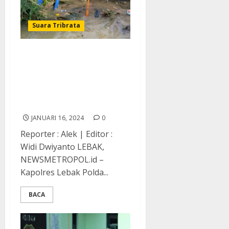
Suara Tribrata
Cegah Banjir, Kapolres
Lebak Bersama
Forkopimda Lebak
Bersihkan Sampah di
Bantaran Sungai Ciujung
JANUARI 16, 2024
0
Reporter : Alek | Editor :
Widi Dwiyanto LEBAK,
NEWSMETROPOL.id –
Kapolres Lebak Polda...
BACA