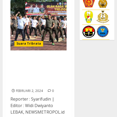
Suara Tribrata
Kapolres Bersama
Forkompimda Lebak
Olahraga Bersama TNI-
Polri di Lapangan
Mapolres Lebak
FEBRUARI 2, 2024
0
Reporter : Syarifudin |
Editor : Widi Dwiyanto
LEBAK, NEWSMETROPOL.id