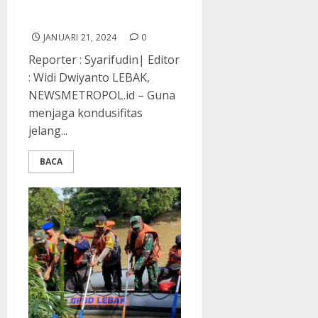
Gelar Patroli KRYD
Gabungan
JANUARI 21, 2024
0
Reporter : Syarifudin| Editor
: Widi Dwiyanto LEBAK,
NEWSMETROPOL.id – Guna
menjaga kondusifitas
jelang...
BACA