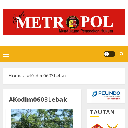
Skip
to
content
Primary
Menu
Home
#Kodim0603Lebak
#Kodim0603Lebak
TAUTAN