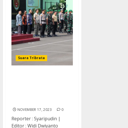
Suara Tribrata
Kapolres Lebak Hadiri
Apel Gelar Pasukan
Kesiapan Pengamanan
Pemilu 2024 di Kodim 0603
Lebak
NOVEMBER 17, 2023
0
Reporter : Syaripudin |
Editor : Widi Dwiyanto