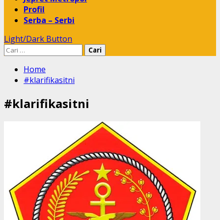
Profil
Serba – Serbi
Light/Dark Button
Cari
untuk:
Home
#klarifikasitni
#klarifikasitni