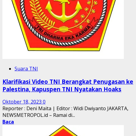
Suara TNI
Klarifikasi Video TNI Berangkat Penugasan ke
Palestina, Kapuspen TNI Nyatakan Hoaks
Oktober 18, 2023
0
Reporter : Deni Maita | Editor : Widi Dwiyanto JAKARTA,
NEWSMETROPOL.id – Ramai di...
Baca