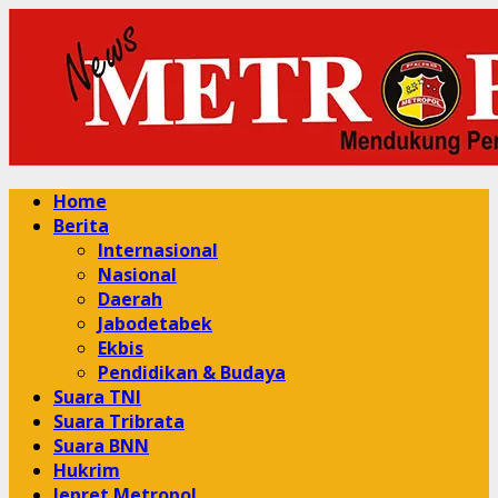
Skip
to
content
Primary
Home
Menu
Berita
Internasional
Nasional
Daerah
Jabodetabek
Ekbis
Pendidikan & Budaya
Suara TNI
Suara Tribrata
Suara BNN
Hukrim
Jepret Metropol