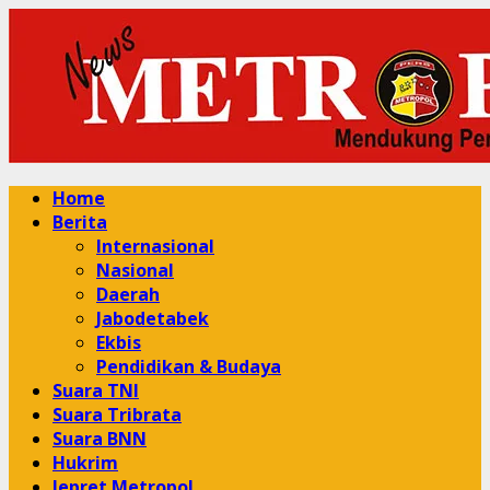
Skip
to
content
Primary
Home
Menu
Berita
Internasional
Nasional
Daerah
Jabodetabek
Ekbis
Pendidikan & Budaya
Suara TNI
Suara Tribrata
Suara BNN
Hukrim
Jepret Metropol