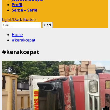
Profil
Serba – Serbi
Light/Dark Button
Cari
untuk:
Home
#kerakcepat
#kerakcepat