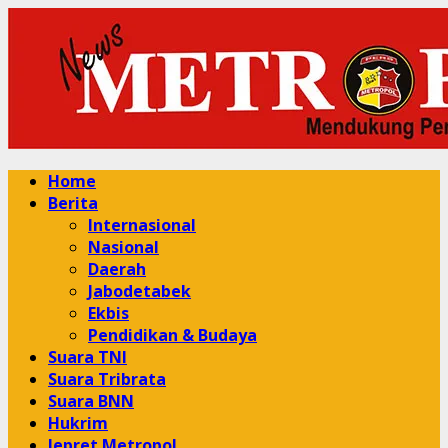
Skip
to
content
Primary
Home
Menu
Berita
Internasional
Nasional
Daerah
Jabodetabek
Ekbis
Pendidikan & Budaya
Suara TNI
Suara Tribrata
Suara BNN
Hukrim
Jepret Metropol