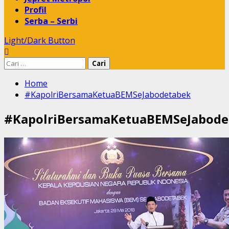
Profil
Serba – Serbi
Light/Dark Button
Cari
untuk:
Home
#KapolriBersamaKetuaBEMSeJabodetabek
#KapolriBersamaKetuaBEMSeJabode