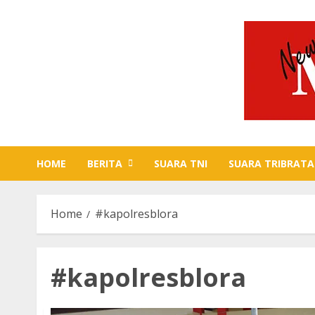
Skip
to
content
HOME
BERITA
SUARA TNI
SUARA TRIBRATA
Home
#kapolresblora
#kapolresblora