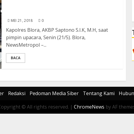
Kapolres Blora: Tantangan Indonesia adalah
Kecepatan dan Cakupan
MEI 21, 2018
0
Kapolres Blora, AKBP Saptono S.I.K, M.H, saat
pimpin upacara, Senin (21/5). Blora,
NewsMetropol –...
BACA
er
Redaksi
Pedoman Media Siber
Tentang Kami
Hubun
Copyright © All rights reserved.
|
ChromeNews
by AF themes