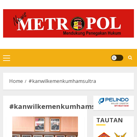
Skip
to
content
Primary
Menu
Home
#kanwilkemenkumhamsultra
#kanwilkemenkumhamsultra
TAUTAN