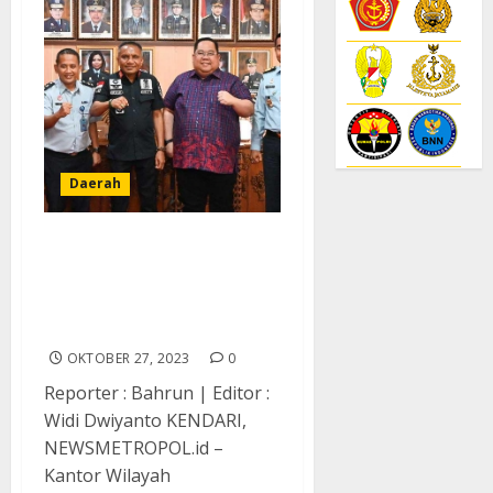
Daerah
Kadin Sultra Bersama
Kemenkumham Fasilitasi
500 Mahasiswa yang
Memiliki UMKM.
OKTOBER 27, 2023
0
Reporter : Bahrun | Editor :
Widi Dwiyanto KENDARI,
NEWSMETROPOL.id –
Kantor Wilayah