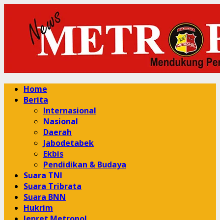
Skip
to
content
Primary
Home
Menu
Berita
Internasional
Nasional
Daerah
Jabodetabek
Ekbis
Pendidikan & Budaya
Suara TNI
Suara Tribrata
Suara BNN
Hukrim
Jepret Metropol