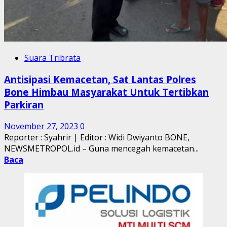
Suara Tribrata
Antisipasi Kemacetan, Sat Lantas Polres
Bone Himbau Masyarakat Untuk Tertibkan
Parkiran
November 27, 2023
0
Reporter : Syahrir | Editor : Widi Dwiyanto BONE,
NEWSMETROPOL.id – Guna mencegah kemacetan...
Baca