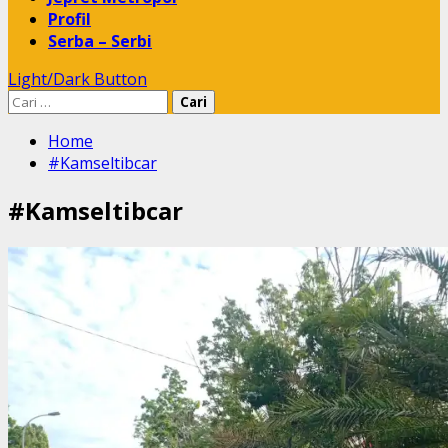
Profil
Serba – Serbi
Light/Dark Button
Cari
untuk:
Home
#Kamseltibcar
#Kamseltibcar