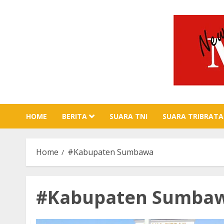
Skip
to
content
HOME
BERITA
SUARA TNI
SUARA TRIBRATA
Home
#Kabupaten Sumbawa
#Kabupaten Sumba