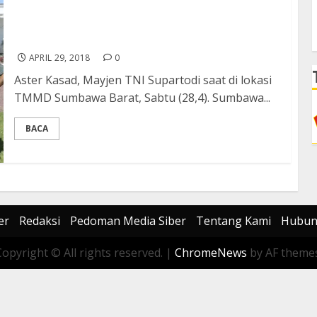
Aster Kasad Pantau Langsung Kesiapan
Penutupan TMMD ke 101
APRIL 29, 2018
0
Aster Kasad, Mayjen TNI Supartodi saat di lokasi
TMMD Sumbawa Barat, Sabtu (28,4). Sumbawa...
BACA
er
Redaksi
Pedoman Media Siber
Tentang Kami
Hubun
Copyright © All rights reserved.
|
ChromeNews
by AF themes