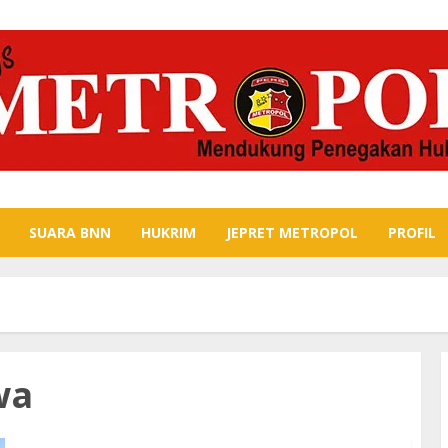
SUARA BNN
HUKRIM
JEPRET METROPOL
PROFIL
wa