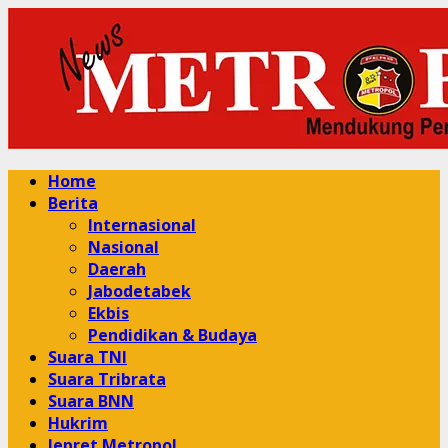
Skip
to
content
Primary
Home
Menu
Berita
Internasional
Nasional
Daerah
Jabodetabek
Ekbis
Pendidikan & Budaya
Suara TNI
Suara Tribrata
Suara BNN
Hukrim
Jepret Metropol