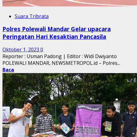
Suara Tribrata
Polres Polewali Mandar Gelar upacara
Peringatan Hari Kesaktian Pancasila
Oktober 1, 2023
0
Reporter : Usman Padong | Editor : Widi Dwiyanto
POLEWALI MANDAR, NEWSMETROPOL.id – Polres...
Baca