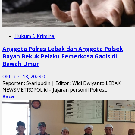
Hukum & Kriminal
Anggota Polres Lebak dan Anggota Polsek
Bayah Bekuk Pelaku Pemerkosa Gadis di
Bawah Umur
Oktober 13, 2023
0
Reporter : Syaripudin | Editor : Widi Dwiyanto LEBAK,
NEWSMETROPOL.id – Jajaran personil Polres...
Baca