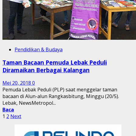
Pendidikan & Budaya
Taman Bacaan Pemuda Lebak Peduli
Diramaikan Berbagai Kalangan
Mei 20, 2018
0
Pemuda Lebak Peduli (PLP) saat menggelar taman
bacaan di Alun-alun Rangkasbitung, Minggu (20/5).
Lebak, NewsMetropol...
Baca
Paginasi
1
2
Next
pos