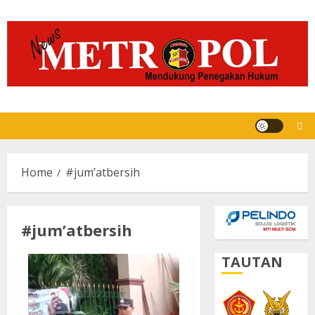
Skip
to
content
Home
#jum’atbersih
#jum’atbersih
TAUTAN