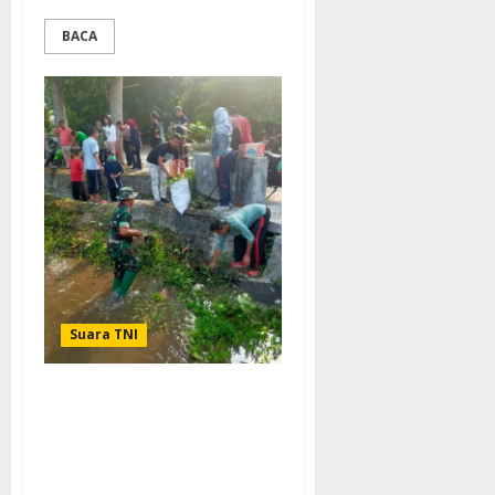
BACA
Suara TNI
Jum’at Bersih, Babinsa
Koramil Sananwetan
Bersama Tiga Pilar dan
Warga Gelar Kerja Bakti