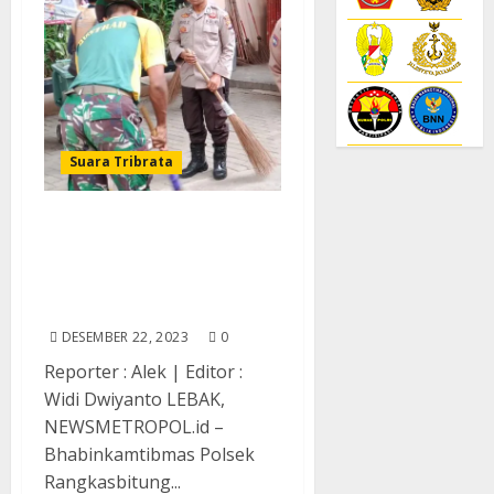
Suara Tribrata
Bhabinkamtibmas Polsek
Rangkasbitung Bersama
Babinsa Koramil Giat
Kerja Bakti Bersama
DESEMBER 22, 2023
0
Reporter : Alek | Editor :
Widi Dwiyanto LEBAK,
NEWSMETROPOL.id –
Bhabinkamtibmas Polsek
Rangkasbitung...