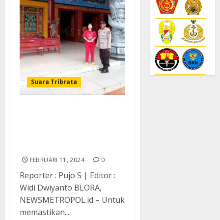
Suara Tribrata
Pastikan Keamanan
Perayaan Hari Imlek,
Polres Blora Patroli
Klenteng
FEBRUARI 11, 2024
0
Reporter : Pujo S | Editor :
Widi Dwiyanto BLORA,
NEWSMETROPOL.id – Untuk
memastikan...