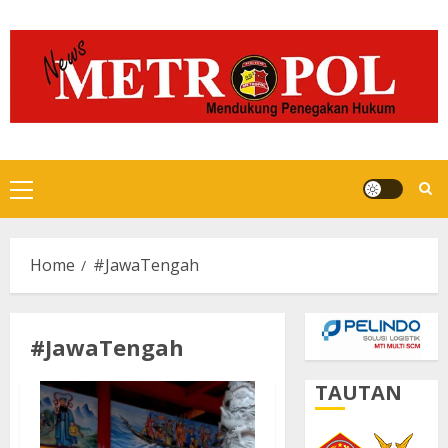
Skip
to
content
Primary
Menu
Home
#JawaTengah
#JawaTengah
TAUTAN