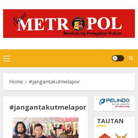
Skip
to
content
Primary
Menu
Home
#jangantakutmelapor
#jangantakutmelapor
TAUTAN