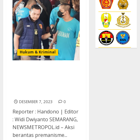
Hukum & Kriminal
Lakukan Aksi Perampasan
Kendaraan, 8 Oknum Debt
Collector Dibekuk Polda
Jateng
DESEMBER 7, 2023
0
Reporter : Handono | Editor
: Widi Dwiyanto SEMARANG,
NEWSMETROPOL.id – Aksi
berantas premanisme...