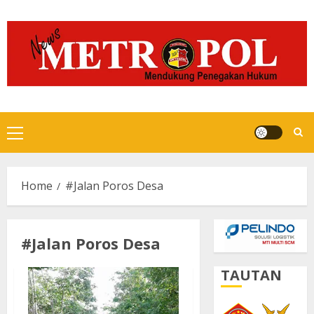
Skip
to
content
Primary
Menu
Home
#Jalan Poros Desa
#Jalan Poros Desa
TAUTAN