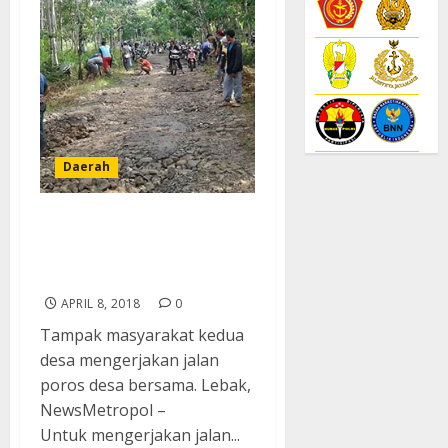
Daerah
Masyarakat Dua Desa
Gotong Royong Kerjakan
Jalan Poros Desa
APRIL 8, 2018
0
Tampak masyarakat kedua
desa mengerjakan jalan
poros desa bersama. Lebak,
NewsMetropol –
Untuk mengerjakan jalan...