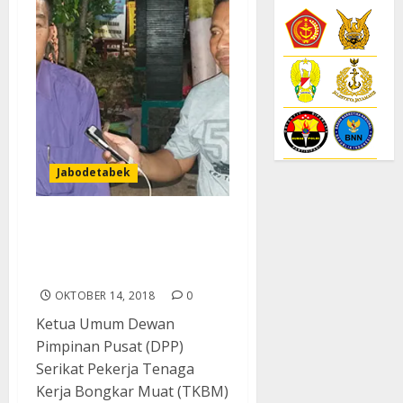
Jabodetabek
Buruh Pelabuhan Tanjung
Priok Keluhkan
Kesejahteraan
OKTOBER 14, 2018
0
Ketua Umum Dewan
Pimpinan Pusat (DPP)
Serikat Pekerja Tenaga
Kerja Bongkar Muat (TKBM)