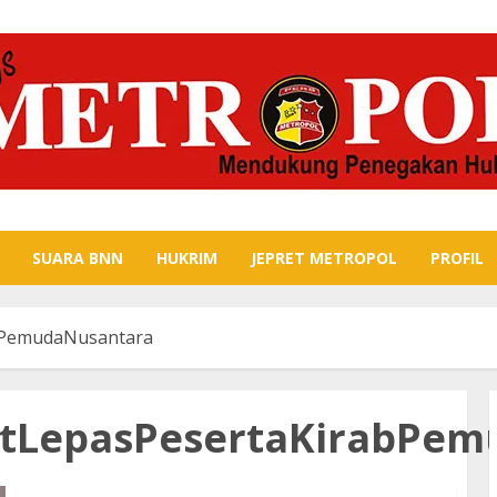
SUARA BNN
HUKRIM
JEPRET METROPOL
PROFIL
bPemudaNusantara
tLepasPesertaKirabPem