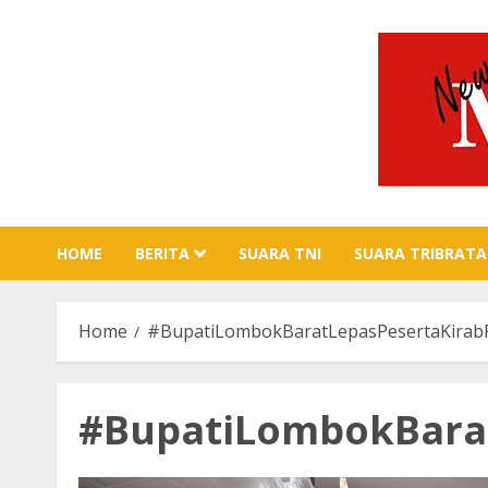
Skip
to
content
HOME
BERITA
SUARA TNI
SUARA TRIBRATA
Home
#BupatiLombokBaratLepasPesertaKira
#BupatiLombokBara