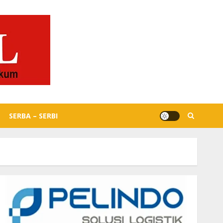
SERBA – SERBI
udaNusantara