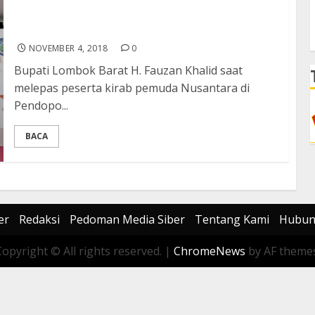
Bupati Lombok Barat Lepas Peserta Kirab
Pemuda Nusantara
NOVEMBER 4, 2018
0
Bupati Lombok Barat H. Fauzan Khalid saat
melepas peserta kirab pemuda Nusantara di
Pendopo...
BACA
er
Redaksi
Pedoman Media Siber
Tentang Kami
Hubun
Copyright © All rights reserved.
|
ChromeNews
by AF themes