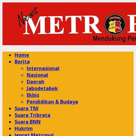
Skip
to
content
Primary
Home
Menu
Berita
Internasional
Nasional
Daerah
Jabodetabek
Ekbis
Pendidikan & Budaya
Suara TNI
Suara Tribrata
Suara BNN
Hukrim
Jepret Metropol