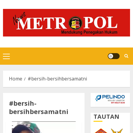
Skip
to
content
Primary
Menu
Home
#bersih-bersihbersamatni
#bersih-
bersihbersamatni
TAUTAN