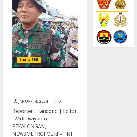
Suara TNI
TNI Kodim Pekalongan
Galakan Bersih-Bersih
Pasar
JANUARI 4, 2024
0
Reporter : Handono | Editor
: Widi Dwiyanto
PEKALONGAN,
NEWSMETROPOL.id – TNI