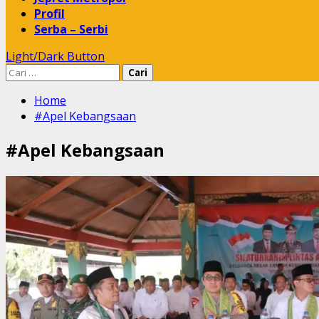
Profil
Serba – Serbi
Light/Dark Button
Cari
untuk:
Home
#Apel Kebangsaan
#Apel Kebangsaan