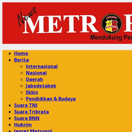
Skip
to
content
Primary
Home
Menu
Berita
Internasional
Nasional
Daerah
Jabodetabek
Ekbis
Pendidikan & Budaya
Suara TNI
Suara Tribrata
Suara BNN
Hukrim
Jepret Metropol