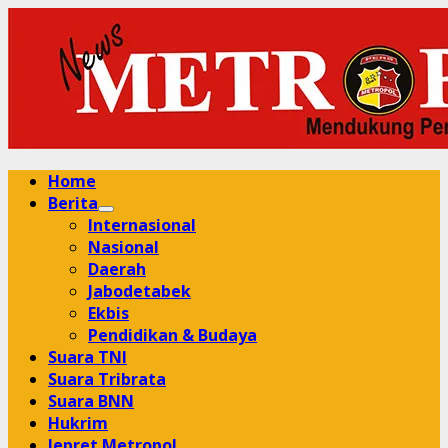
Skip
to
content
Primary
Home
Menu
Berita
Internasional
Nasional
Daerah
Jabodetabek
Ekbis
Pendidikan & Budaya
Suara TNI
Suara Tribrata
Suara BNN
Hukrim
Jepret Metropol